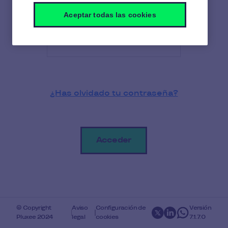
Aceptar todas las cookies
Contraseña
*
¿Has olvidado tu contraseña?
© Copyright
Aviso
Configuración de
Versión
Pluxee 2024
legal
cookies
7.1.7.0